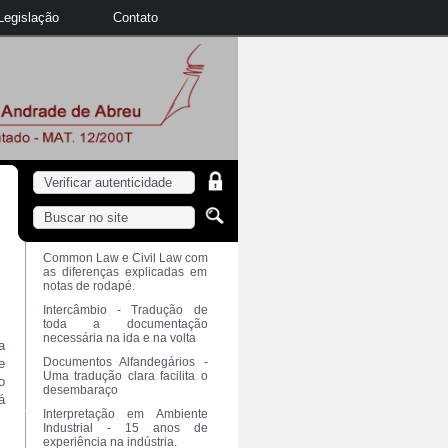
Legislação
Contato
Common Law e Civil Law com
as diferenças explicadas em
notas de rodapé.
Intercâmbio - Tradução de
toda a documentação
necessária na ida e na volta
a
Documentos Alfandegários -
e
Uma tradução clara facilita o
o
desembaraço
á
Interpretação em Ambiente
Industrial - 15 anos de
experiência na indústria.