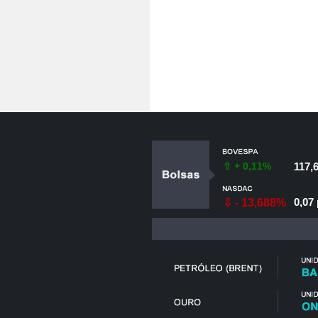
⇧ + 0,11%
117,
0,07 
⇩ - 13,688%