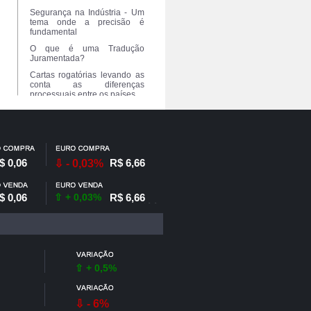
Segurança na Indústria - Um
tema onde a precisão é
fundamental
O que é uma Tradução
Juramentada?
Cartas rogatórias levando as
conta as diferenças
processuais entre os países
Petróleo - A importância de
manter determinados termos
em inglês.
Tradução de documentos
pessoais na formatação do
$ 0,06
R$ 6,66
⇩ - 0,03%
original
Tradução de balancetes e
documentação fiscal -
$ 0,06
⇧ + 0,03%
R$ 6,66
Diferenças tributárias
explicadas
⇧ + 0,5%
⇩ - 6%