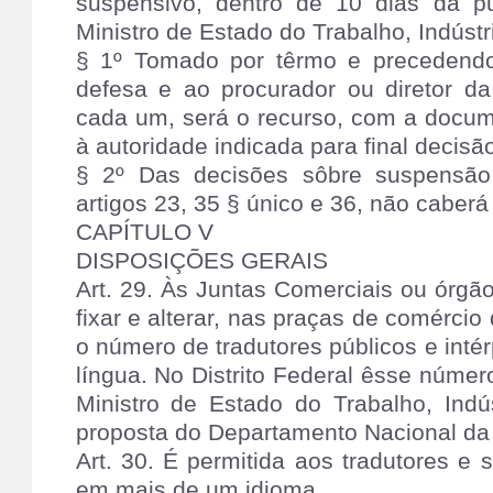
suspensivo, dentro de 10 dias da p
Ministro de Estado do Trabalho, Indúst
§ 1º Tomado por têrmo e precedendo 
defesa e ao procurador ou diretor da
cada um, será o recurso, com a docum
à autoridade indicada para final decisã
§ 2º Das decisões sôbre suspensão
artigos 23, 35 § único e 36, não caberá
CAPÍTULO V
DISPOSIÇÕES GERAIS
Art. 29. Às Juntas Comerciais ou órg
fixar e alterar, nas praças de comércio
o número de tradutores públicos e inté
língua. No Distrito Federal êsse número
Ministro de Estado do Trabalho, Indú
proposta do Departamento Nacional da 
Art. 30. É permitida aos tradutores e 
em mais de um idioma.