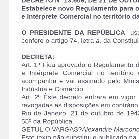
DECRETO Nº 13.609, DE 21 DE OUTU
Estabelece novo Regulamento para o 
e Intérprete Comercial no território d
O PRESIDENTE DA REPÚBLICA
, us
confere o artigo 74, letra
a,
da Constitui
DECRETA:
Art. 1º Fica aprovado o Regulamento d
e Intérprete Comercial no territóri
acompanha e vai assinado pelo Minis
Indústria e Comércio.
Art. 2º Êste decreto entrará em vigor
revogadas as disposições em contrário
Rio de Janeiro, 21 de outubro de 194
55º da República.
GETÚLIO VARGAS?
Alexandre Marcond
Este texto não substitui o publicado n