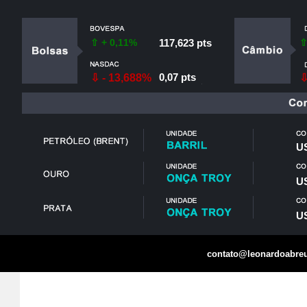
⇧ + 0,11%
117,623 pts
⇧
0,07 pts
⇩ - 13,688%
⇩
US
US
US
contato@leonardoabreu