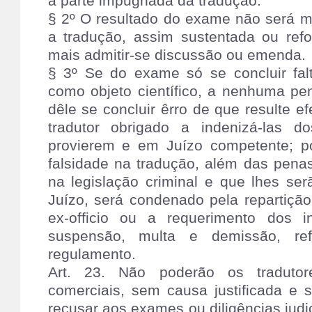
a parte impugnada da tradução.
§ 2º O resultado do exame não será ma
a tradução, assim sustentada ou refo
mais admitir-se discussão ou emenda.
§ 3º Se do exame só se concluir fal
como objeto científico, a nenhuma pena
dêle se concluir êrro de que resulte ef
tradutor obrigado a indenizá-las d
provierem e em Juízo competente; po
falsidade na tradução, além das penas
na legislação criminal e que lhes se
Juízo, será condenado pela repartição
ex-officio ou a requerimento dos 
suspensão, multa e demissão, ref
regulamento.
Art. 23. Não poderão os tradutore
comerciais, sem causa justificada e
recusar aos exames ou diligências judic