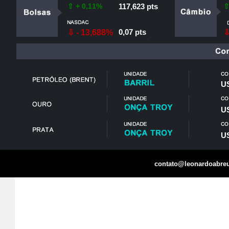
⇧ + 0,11%
117,623 pts
⇧
0,07 pts
⇩ - 13,688%
⇩
US
US
US
contato@leonardoabreu